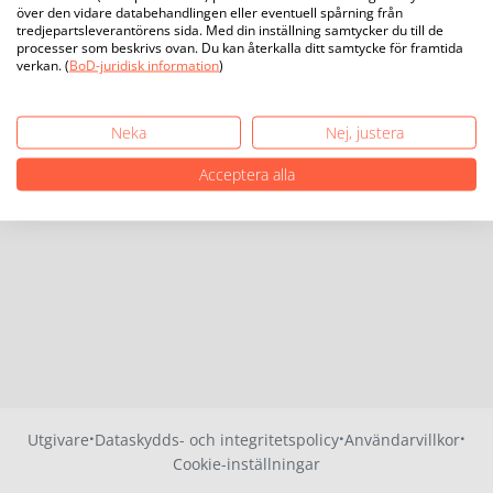
över den vidare databehandlingen eller eventuell spårning från
tredjepartsleverantörens sida. Med din inställning samtycker du till de
processer som beskrivs ovan. Du kan återkalla ditt samtycke för framtida
verkan. (
BoD-juridisk information
)
Neka
Nej, justera
Acceptera alla
·
·
·
Utgivare
Dataskydds- och integritetspolicy
Användarvillkor
Cookie-inställningar