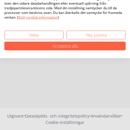
över den vidare databehandlingen eller eventuell spårning från
tredjepartsleverantörens sida. Med din inställning samtycker du till de
processer som beskrivs ovan. Du kan återkalla ditt samtycke för framtida
verkan. (
BoD-juridisk information
)
Neka
Nej, justera
Acceptera alla
·
·
·
Utgivare
Dataskydds- och integritetspolicy
Användarvillkor
Cookie-inställningar