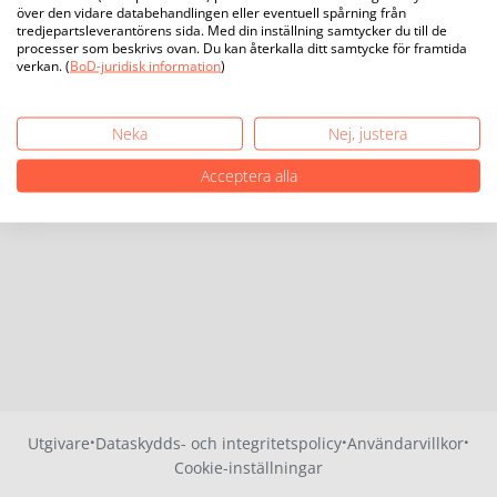
över den vidare databehandlingen eller eventuell spårning från
tredjepartsleverantörens sida. Med din inställning samtycker du till de
processer som beskrivs ovan. Du kan återkalla ditt samtycke för framtida
verkan. (
BoD-juridisk information
)
Neka
Nej, justera
Acceptera alla
·
·
·
Utgivare
Dataskydds- och integritetspolicy
Användarvillkor
Cookie-inställningar