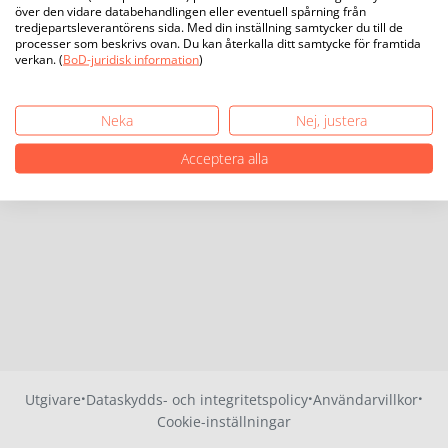
över den vidare databehandlingen eller eventuell spårning från
tredjepartsleverantörens sida. Med din inställning samtycker du till de
processer som beskrivs ovan. Du kan återkalla ditt samtycke för framtida
verkan. (
BoD-juridisk information
)
Neka
Nej, justera
Acceptera alla
·
·
·
Utgivare
Dataskydds- och integritetspolicy
Användarvillkor
Cookie-inställningar