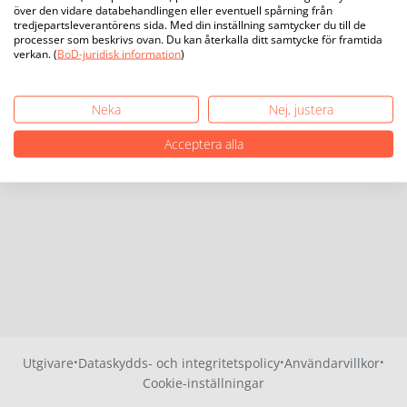
över den vidare databehandlingen eller eventuell spårning från
tredjepartsleverantörens sida. Med din inställning samtycker du till de
processer som beskrivs ovan. Du kan återkalla ditt samtycke för framtida
verkan. (
BoD-juridisk information
)
Neka
Nej, justera
Acceptera alla
·
·
·
Utgivare
Dataskydds- och integritetspolicy
Användarvillkor
Cookie-inställningar