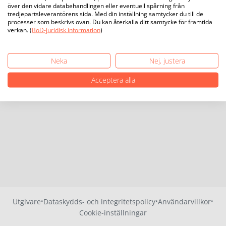
över den vidare databehandlingen eller eventuell spårning från
tredjepartsleverantörens sida. Med din inställning samtycker du till de
processer som beskrivs ovan. Du kan återkalla ditt samtycke för framtida
verkan. (
BoD-juridisk information
)
Neka
Nej, justera
Acceptera alla
·
·
·
Utgivare
Dataskydds- och integritetspolicy
Användarvillkor
Cookie-inställningar