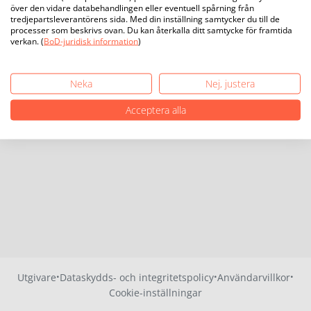
över den vidare databehandlingen eller eventuell spårning från
tredjepartsleverantörens sida. Med din inställning samtycker du till de
processer som beskrivs ovan. Du kan återkalla ditt samtycke för framtida
verkan. (
BoD-juridisk information
)
Neka
Nej, justera
Acceptera alla
·
·
·
Utgivare
Dataskydds- och integritetspolicy
Användarvillkor
Cookie-inställningar