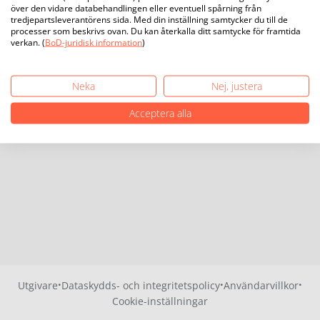
över den vidare databehandlingen eller eventuell spårning från
tredjepartsleverantörens sida. Med din inställning samtycker du till de
processer som beskrivs ovan. Du kan återkalla ditt samtycke för framtida
verkan. (
BoD-juridisk information
)
Neka
Nej, justera
Acceptera alla
·
·
·
Utgivare
Dataskydds- och integritetspolicy
Användarvillkor
Cookie-inställningar