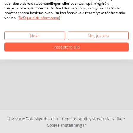
över den vidare databehandlingen eller eventuell spårning från
tredjepartsleverantörens sida. Med din inställning samtycker du till de
processer som beskrivs ovan. Du kan återkalla ditt samtycke för framtida
verkan. (
BoD-juridisk information
)
Neka
Nej, justera
Acceptera alla
·
·
·
Utgivare
Dataskydds- och integritetspolicy
Användarvillkor
Cookie-inställningar