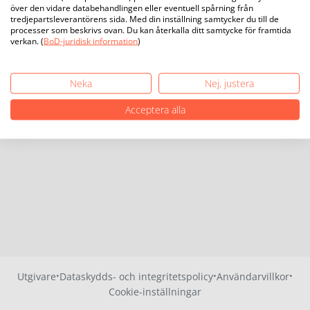
över den vidare databehandlingen eller eventuell spårning från
tredjepartsleverantörens sida. Med din inställning samtycker du till de
processer som beskrivs ovan. Du kan återkalla ditt samtycke för framtida
verkan. (
BoD-juridisk information
)
Neka
Nej, justera
Acceptera alla
·
·
·
Utgivare
Dataskydds- och integritetspolicy
Användarvillkor
Cookie-inställningar