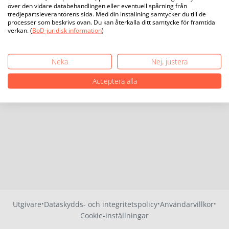
över den vidare databehandlingen eller eventuell spårning från
tredjepartsleverantörens sida. Med din inställning samtycker du till de
processer som beskrivs ovan. Du kan återkalla ditt samtycke för framtida
verkan. (
BoD-juridisk information
)
Neka
Nej, justera
Acceptera alla
·
·
·
Utgivare
Dataskydds- och integritetspolicy
Användarvillkor
Cookie-inställningar