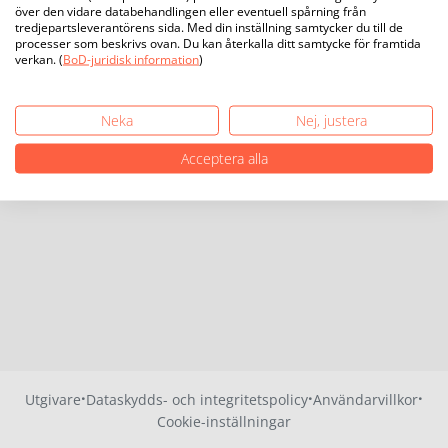
över den vidare databehandlingen eller eventuell spårning från
tredjepartsleverantörens sida. Med din inställning samtycker du till de
processer som beskrivs ovan. Du kan återkalla ditt samtycke för framtida
verkan. (
BoD-juridisk information
)
Neka
Nej, justera
Acceptera alla
·
·
·
Utgivare
Dataskydds- och integritetspolicy
Användarvillkor
Cookie-inställningar