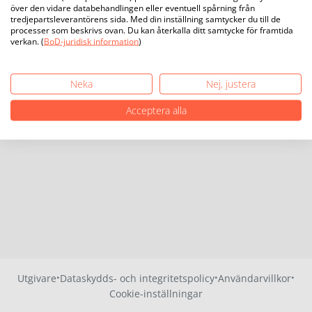
över den vidare databehandlingen eller eventuell spårning från
tredjepartsleverantörens sida. Med din inställning samtycker du till de
processer som beskrivs ovan. Du kan återkalla ditt samtycke för framtida
verkan. (
BoD-juridisk information
)
Neka
Nej, justera
Acceptera alla
·
·
·
Utgivare
Dataskydds- och integritetspolicy
Användarvillkor
Cookie-inställningar