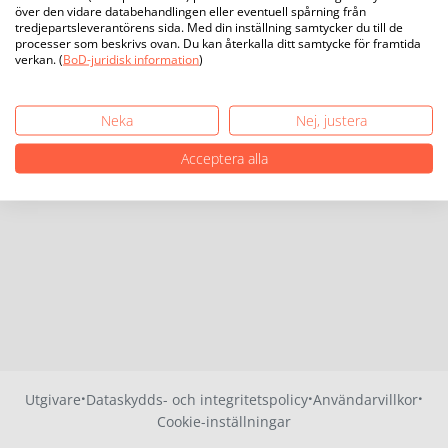
över den vidare databehandlingen eller eventuell spårning från
tredjepartsleverantörens sida. Med din inställning samtycker du till de
processer som beskrivs ovan. Du kan återkalla ditt samtycke för framtida
verkan. (
BoD-juridisk information
)
Neka
Nej, justera
Acceptera alla
·
·
·
Utgivare
Dataskydds- och integritetspolicy
Användarvillkor
Cookie-inställningar