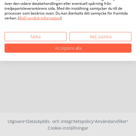
över den vidare databehandlingen eller eventuell spårning från
tredjepartsleverantörens sida. Med din inställning samtycker du till de
processer som beskrivs ovan. Du kan återkalla ditt samtycke för framtida
verkan. (
BoD-juridisk information
)
Neka
Nej, justera
Acceptera alla
·
·
·
Utgivare
Dataskydds- och integritetspolicy
Användarvillkor
Cookie-inställningar