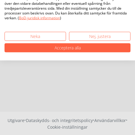
över den vidare databehandlingen eller eventuell spårning från
tredjepartsleverantörens sida. Med din inställning samtycker du till de
processer som beskrivs ovan. Du kan återkalla ditt samtycke för framtida
verkan. (
BoD-juridisk information
)
Neka
Nej, justera
Acceptera alla
·
·
·
Utgivare
Dataskydds- och integritetspolicy
Användarvillkor
Cookie-inställningar