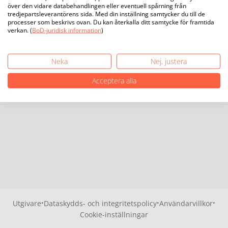
över den vidare databehandlingen eller eventuell spårning från
tredjepartsleverantörens sida. Med din inställning samtycker du till de
processer som beskrivs ovan. Du kan återkalla ditt samtycke för framtida
verkan. (
BoD-juridisk information
)
Neka
Nej, justera
Acceptera alla
·
·
·
Utgivare
Dataskydds- och integritetspolicy
Användarvillkor
Cookie-inställningar