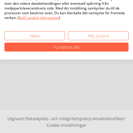
över den vidare databehandlingen eller eventuell spårning från
tredjepartsleverantörens sida. Med din inställning samtycker du till de
processer som beskrivs ovan. Du kan återkalla ditt samtycke för framtida
verkan. (
BoD-juridisk information
)
Neka
Nej, justera
Acceptera alla
·
·
·
Utgivare
Dataskydds- och integritetspolicy
Användarvillkor
Cookie-inställningar