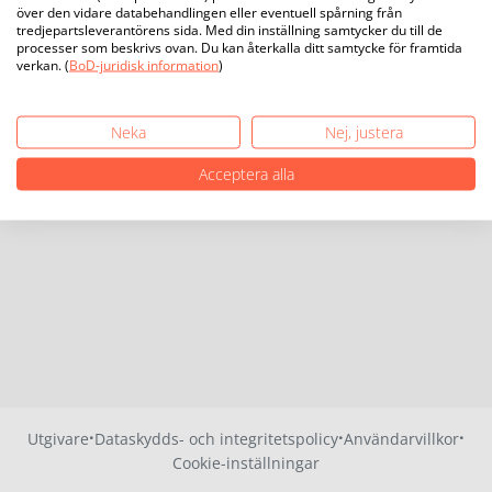
över den vidare databehandlingen eller eventuell spårning från
tredjepartsleverantörens sida. Med din inställning samtycker du till de
processer som beskrivs ovan. Du kan återkalla ditt samtycke för framtida
verkan. (
BoD-juridisk information
)
Neka
Nej, justera
Acceptera alla
·
·
·
Utgivare
Dataskydds- och integritetspolicy
Användarvillkor
Cookie-inställningar