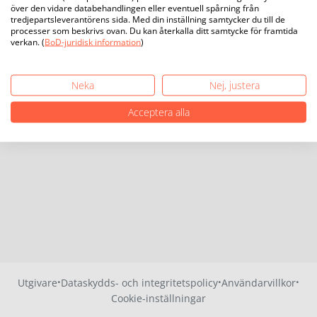
över den vidare databehandlingen eller eventuell spårning från
tredjepartsleverantörens sida. Med din inställning samtycker du till de
processer som beskrivs ovan. Du kan återkalla ditt samtycke för framtida
verkan. (
BoD-juridisk information
)
Neka
Nej, justera
Acceptera alla
·
·
·
Utgivare
Dataskydds- och integritetspolicy
Användarvillkor
Cookie-inställningar